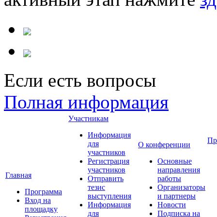
Если есть вопросы
Полная информация
Участникам
Информация
Пр
для
О конференции
участников
Регистрация
Основные
участников
направления
Главная
Отправить
работы
тезис
Организаторы
Программа
выступления
и партнеры
Вход на
Информация
Новости
площадку
для
Подписка на