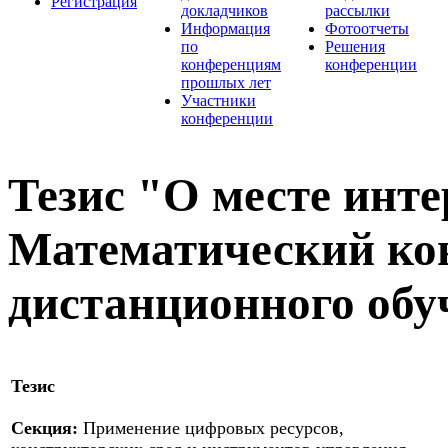
Регистрация
докладчиков
рассылки
Информация
Фотоотчеты
по
Решения
конференциям
конференции
прошлых лет
Участники
конференции
Тезис "О месте инт
Математический кон
дистанционного обу
Тезис
Секция:
Применение цифровых ресурсов,