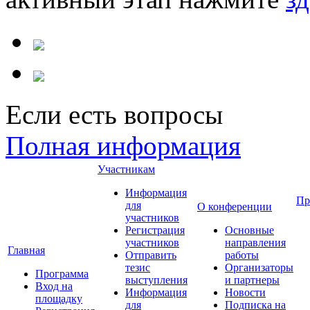
Если есть вопросы
Полная информация
Участникам
Информация
Пр
для
О конференции
участников
Регистрация
Основные
участников
направления
Главная
Отправить
работы
тезис
Организаторы
Программа
выступления
и партнеры
Вход на
Информация
Новости
площадку
для
Подписка на