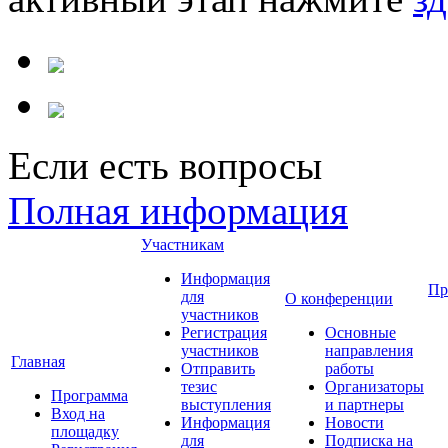
Если есть вопросы
Полная информация
Участникам
Информация
Пр
для
О конференции
участников
Регистрация
Основные
участников
направления
Главная
Отправить
работы
тезис
Организаторы
Программа
выступления
и партнеры
Вход на
Информация
Новости
площадку
для
Подписка на