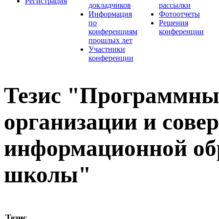
Регистрация
докладчиков
рассылки
Информация
Фотоотчеты
по
Решения
конференциям
конференции
прошлых лет
Участники
конференции
Тезис "Программные
организации и сове
информационной об
школы"
Тезис