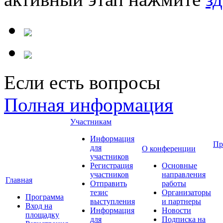
Если есть вопросы
Полная информация
Участникам
Информация
Пр
для
О конференции
участников
Регистрация
Основные
участников
направления
Главная
Отправить
работы
тезис
Организаторы
Программа
выступления
и партнеры
Вход на
Информация
Новости
площадку
для
Подписка на