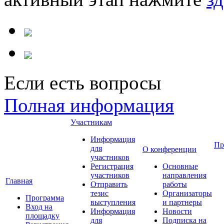
Если есть вопросы
Полная информация
Участникам
Информация
Пр
для
О конференции
участников
Регистрация
Основные
участников
направления
Главная
Отправить
работы
тезис
Организаторы
Программа
выступления
и партнеры
Вход на
Информация
Новости
площадку
для
Подписка на