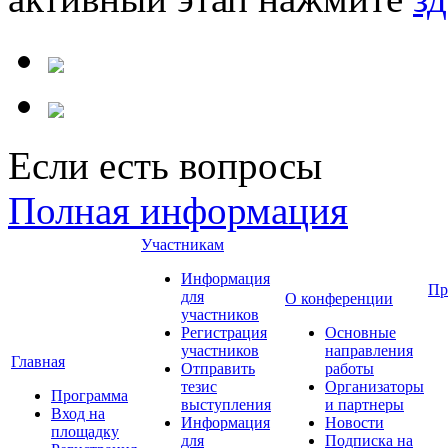
Если есть вопросы
Полная информация
Участникам
Информация
Пр
для
О конференции
участников
Регистрация
Основные
участников
направления
Главная
Отправить
работы
тезис
Организаторы
Программа
выступления
и партнеры
Вход на
Информация
Новости
площадку
для
Подписка на