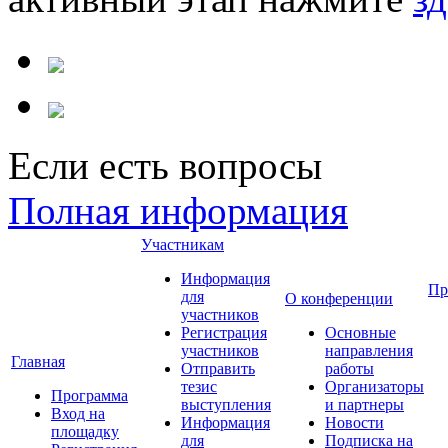
Если есть вопросы
Полная информация
Участникам
Информация
Пр
для
О конференции
участников
Регистрация
Основные
участников
направления
Главная
Отправить
работы
тезис
Организаторы
Программа
выступления
и партнеры
Вход на
Информация
Новости
площадку
для
Подписка на