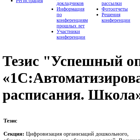
Регистрация
докладчиков
рассылки
Информация
Фотоотчеты
по
Решения
конференциям
конференции
прошлых лет
Участники
конференции
Тезис "Успешный о
«1С:Автоматизирова
расписания. Школа
Тезис
Секция:
Цифровизация организаций дошкольного,