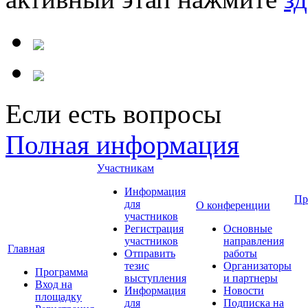
Если есть вопросы
Полная информация
Участникам
Информация
Пр
для
О конференции
участников
Регистрация
Основные
участников
направления
Главная
Отправить
работы
тезис
Организаторы
Программа
выступления
и партнеры
Вход на
Информация
Новости
площадку
для
Подписка на