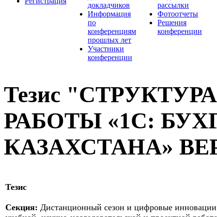
Регистрация
докладчиков
рассылки
Информация
Фотоотчеты
по
Решения
конференциям
конференции
прошлых лет
Участники
конференции
Тезис "СТРУКТУ
РАБОТЫ «1С: БУ
КАЗАХСТАНА» ВЕР
Тезис
Секция:
Дистанционный сезон и цифровые инновации