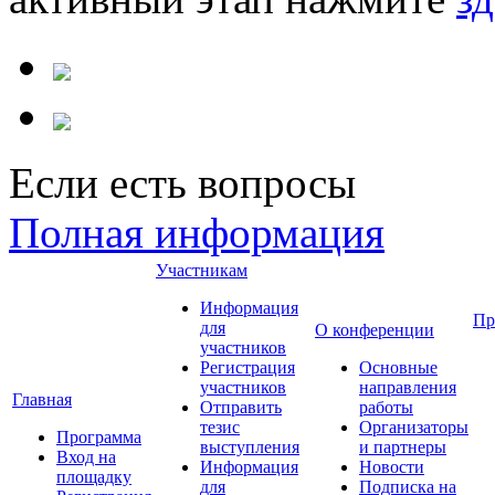
Если есть вопросы
Полная информация
Участникам
Информация
Пр
для
О конференции
участников
Регистрация
Основные
участников
направления
Главная
Отправить
работы
тезис
Организаторы
Программа
выступления
и партнеры
Вход на
Информация
Новости
площадку
для
Подписка на