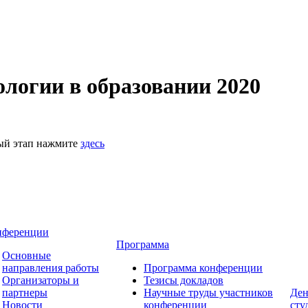
логии в образовании 2020
ный этап нажмите
здесь
нференции
Программа
Основные
направления работы
Программа конференции
Организаторы и
Тезисы докладов
партнеры
Научные труды участников
Ден
Новости
конференции
сту