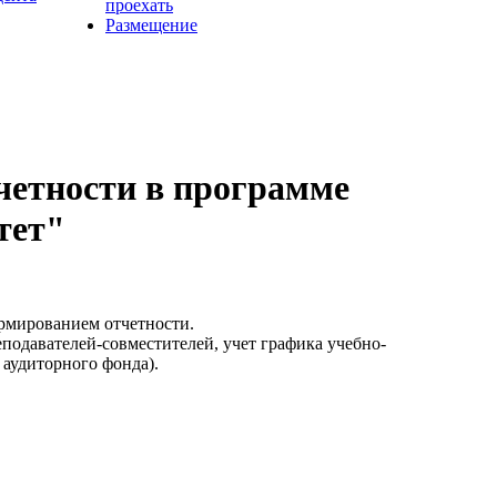
проехать
Размещение
четности в программе
тет"
ормированием отчетности.
подавателей-совместителей, учет графика учебно-
 аудиторного фонда).