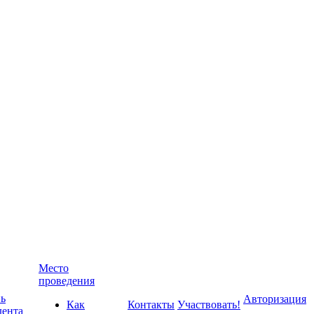
Место
проведения
ь
Авторизация
Как
Контакты
Участвовать!
дента