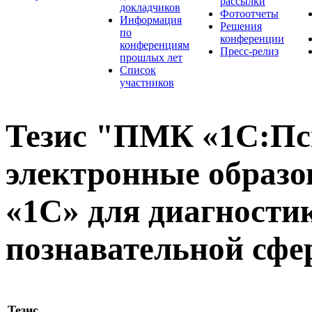
рассылки
докладчиков
Фотоотчеты
Информация
Решения
по
конференции
конференциям
Пресс-релиз
прошлых лет
Список
участников
Тезис "ПМК «1С:Пс
электронные образо
«1С» для диагности
познавательной сф
Тезис