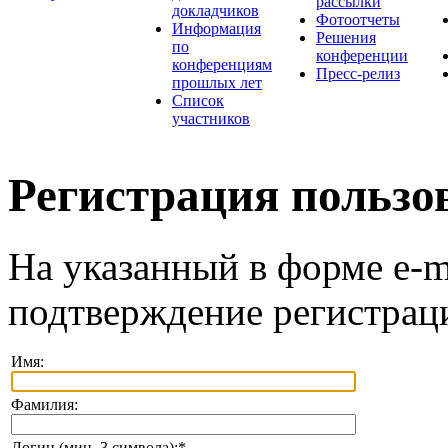
рассылки
докладчиков
Фотоотчеты
Информация
Решения
по
конференции
конференциям
Пресс-релиз
прошлых лет
Список
участников
Регистрация пользо
На указанный в форме e-m
подтверждение регистрац
Имя:
Фамилия:
Логин (мин. 3 символа):
*