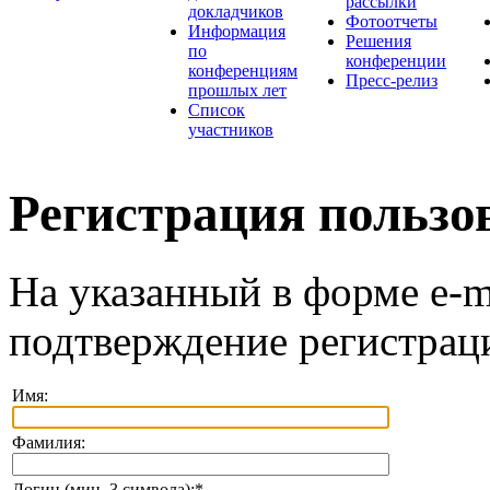
рассылки
докладчиков
Фотоотчеты
Информация
Решения
по
конференции
конференциям
Пресс-релиз
прошлых лет
Список
участников
Регистрация пользо
На указанный в форме e-m
подтверждение регистрац
Имя:
Фамилия:
Логин (мин. 3 символа):
*