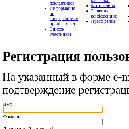
рассылки
докладчиков
Фотоотчеты
Информация
Решения
по
конференции
конференциям
Пресс-релиз
прошлых лет
Список
участников
Регистрация пользо
На указанный в форме e-m
подтверждение регистрац
Имя:
Фамилия:
Логин (мин. 3 символа):
*