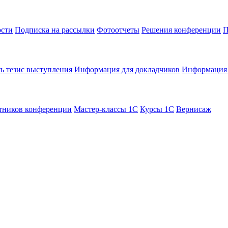
сти
Подписка на рассылки
Фотоотчеты
Решения конференции
П
ь тезис выступления
Информация для докладчиков
Информация 
тников конференции
Мастер-классы 1С
Курсы 1С
Вернисаж