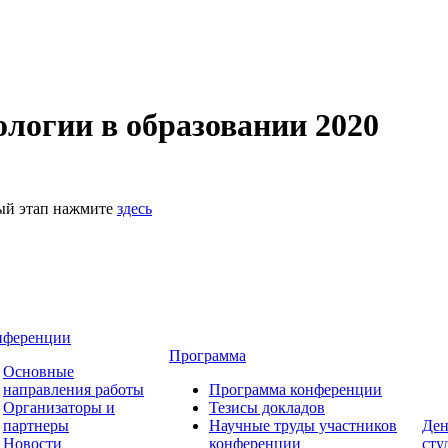
логии в образовании 2020
ный этап нажмите
здесь
нференции
Программа
Основные
направления работы
Программа конференции
Организаторы и
Тезисы докладов
партнеры
Научные труды участников
Ден
Новости
конференции
сту