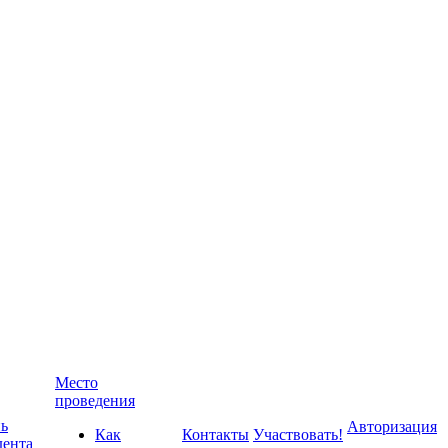
Место
проведения
ь
Авторизация
Как
Контакты
Участвовать!
дента