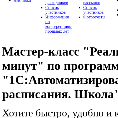
Выставка
докладчиков
рассылки
Список
Список
участников
участников
Информация
Фотоотчеты
по
конференциям
прошлых лет
Мастер-класс "Реаль
минут" по програм
"1С:Автоматизирова
расписания. Школа
Хотите быстро, удобно и 