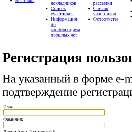
Выставка
докладчиков
рассылки
Список
Список
участников
участников
Информация
Фотоотчеты
по
конференциям
прошлых лет
Регистрация пользо
На указанный в форме e-m
подтверждение регистрац
Имя:
Фамилия:
Логин (мин. 3 символа):
*