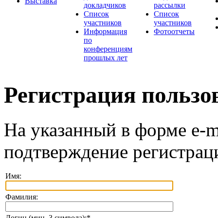
Выставка
докладчиков
рассылки
Список
Список
участников
участников
Информация
Фотоотчеты
по
конференциям
прошлых лет
Регистрация пользо
На указанный в форме e-m
подтверждение регистрац
Имя:
Фамилия:
Логин (мин. 3 символа):
*