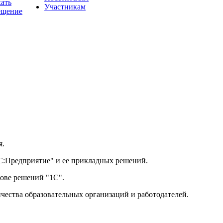
хать
Участникам
ещение
я.
1С:Предприятие" и ее прикладных решений.
нове решений "1С".
чества образовательных организаций и работодателей.