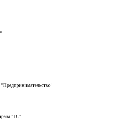
"
 и "Предпринимательство"
ирмы "1С".