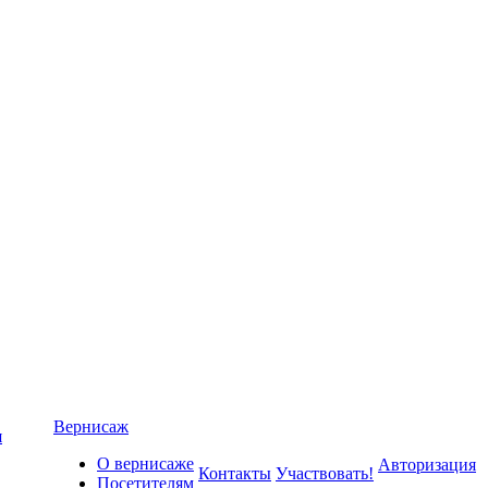
Вернисаж
я
О вернисаже
Авторизация
Контакты
Участвовать!
Посетителям