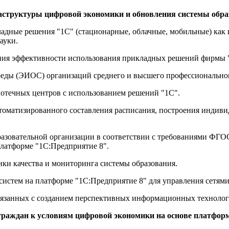
раструктуры цифровой экономики и обновления системы обра
ладные решения "1С" (стационарные, облачные, мобильные) как
науки.
ния эффективности использования прикладных решений фирмы 
реды (ЭИОС) организаций среднего и высшего профессиональног
отечных центров с использованием решений "1С".
томатизированного составления расписания, построения индиви
азовательной организации в соответствии с требованиями ФГО
платформе "1С:Предприятие 8".
нки качества и мониторинга системы образования.
истем на платформе "1С:Предприятие 8" для управления сетями
связанных с созданием перспективных информационных техноло
и граждан к условиям цифровой экономики на основе платфо