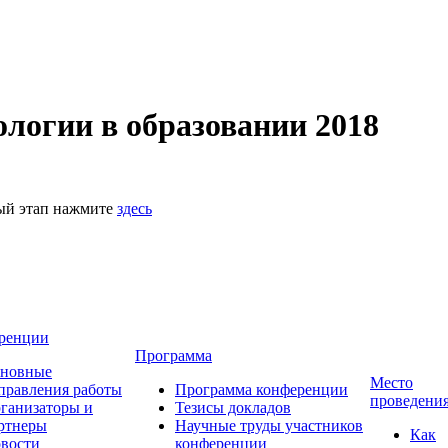
логии в образовании 2018
ный этап нажмите
здесь
ренции
Программа
новные
Место
правления работы
Программа конференции
проведени
ганизаторы и
Тезисы докладов
ртнеры
Научные труды участников
Как
вости
конференции