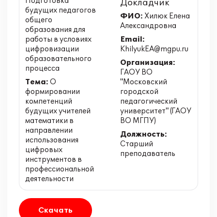
Подготовка
Докладчик
будущих педагогов
ФИО:
Хилюк Елена
общего
Александровна
образования для
работы в условиях
Email:
цифровизации
KhilyukEA@mgpu.ru
образовательного
Организация:
процесса
ГАОУ ВО
Тема:
О
"Московский
формировании
городской
компетенций
педагогический
будущих учителей
университет" (ГАОУ
математики в
ВО МГПУ)
направлении
Должность:
использования
Старший
цифровых
преподаватель
инструментов в
профессиональной
деятельности
Скачать