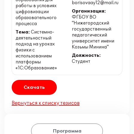
borisovaay12@mail.ru
работы в условиях
Организация:
цифровизации
ФГБОУ ВО
образовательного
"Нижегородский
процесса
государственный
Тема:
Системно-
педагогический
деятельностный
университет имени
подход на уроках
Козьмы Минина"
физики с
Должность:
использованием
Студент
платформы
«1С:Образование»
Скачать
Вернуться к списку тезисов
Программа