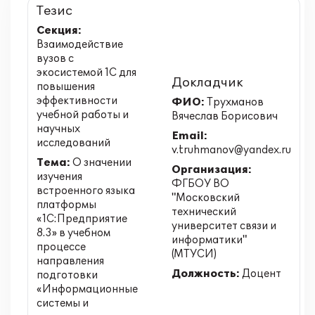
Тезис
Секция:
Взаимодействие
вузов с
экосистемой 1С для
Докладчик
повышения
эффективности
ФИО:
Трухманов
учебной работы и
Вячеслав Борисович
научных
Email:
исследований
v.truhmanov@yandex.ru
Тема:
О значении
Организация:
изучения
ФГБОУ ВО
встроенного языка
"Московский
платформы
технический
«1С:Предприятие
университет связи и
8.3» в учебном
информатики"
процессе
(МТУСИ)
направления
Должность:
Доцент
подготовки
«Информационные
системы и