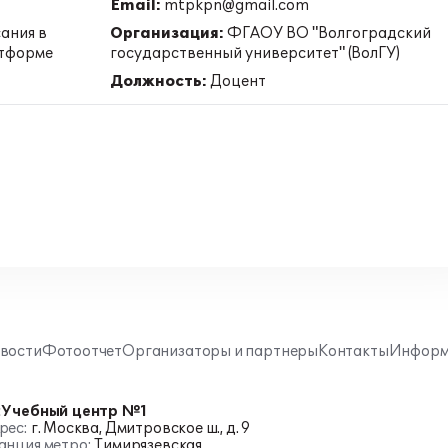
Email:
mtpkpn@gmail.com
ания в
Организация:
ФГАОУ ВО "Волгоградский
атформе
государственный университет" (ВолГУ)
Должность:
Доцент
вости
Фотоотчет
Организаторы и партнеры
Контакты
Информ
:Учебный центр №1
рес:
г. Москва, Дмитровское ш., д. 9
анция метро:
Тимирязевская