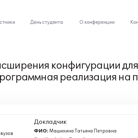
стники
День студента
О конференции
Ко
асширения конфигурации для
программная реализация на 
Докладчик
ФИО:
Машихина Татьяна Петровна
 вузов