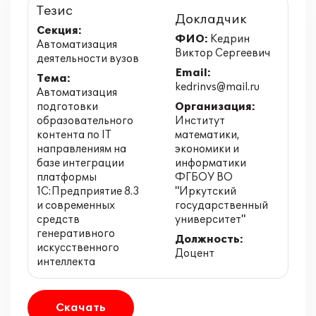
Тезис
Докладчик
Секция:
ФИО:
Кедрин
Автоматизация
Виктор Сергеевич
деятельности вузов
Email:
Тема:
kedrinvs@mail.ru
Автоматизация
подготовки
Организация:
образовательного
Институт
контента по IT
математики,
направлениям на
экономики и
базе интеграции
информатики
платформы
ФГБОУ ВО
1С:Предприятие 8.3
"Иркутский
и современных
государственный
средств
университет"
генеративного
Должность:
искусственного
Доцент
интеллекта
Скачать