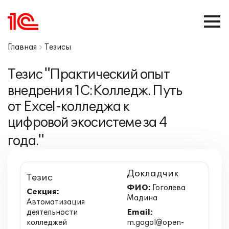
Главная
Тезисы
Тезис "Практический опыт
внедрения 1С:Колледж. Путь
от Excel-колледжа к
цифровой экосистеме за 4
года."
Докладчик
Тезис
ФИО:
Гоголева
Секция:
Мадина
Автоматизация
деятельности
Email:
колледжей
m.gogol@open-