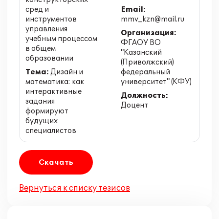
сред и
Email:
инструментов
mmv_kzn@mail.ru
управления
Организация:
учебным процессом
ФГАОУ ВО
в общем
"Казанский
образовании
(Приволжский)
Тема:
Дизайн и
федеральный
математика: как
университет" (КФУ)
интерактивные
Должность:
задания
Доцент
формируют
будущих
специалистов
Скачать
Вернуться к списку тезисов