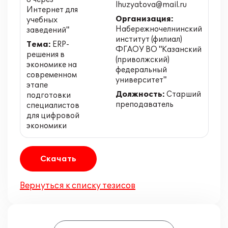
lhuzyatova@mail.ru
Интернет для
Организация:
учебных
Набережночелнинский
заведений"
институт (филиал)
Тема:
ERP-
ФГАОУ ВО "Казанский
решения в
(приволжский)
экономике на
федеральный
современном
университет"
этапе
Должность:
Старший
подготовки
преподаватель
специалистов
для цифровой
экономики
Скачать
Вернуться к списку тезисов