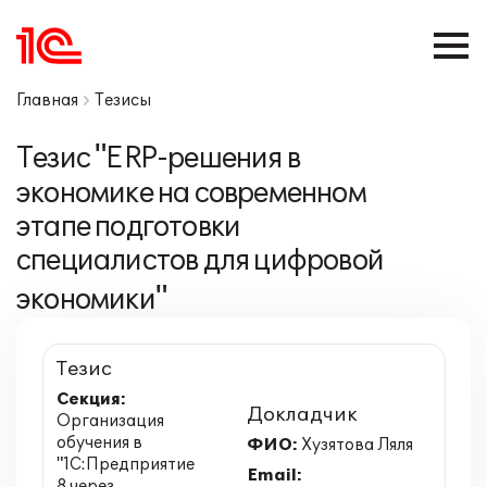
Главная
Тезисы
Тезис "ERP-решения в
экономике на современном
этапе подготовки
специалистов для цифровой
экономики"
Тезис
Секция:
Докладчик
Организация
обучения в
ФИО:
Хузятова Ляля
"1С:Предприятие
Email:
8 через