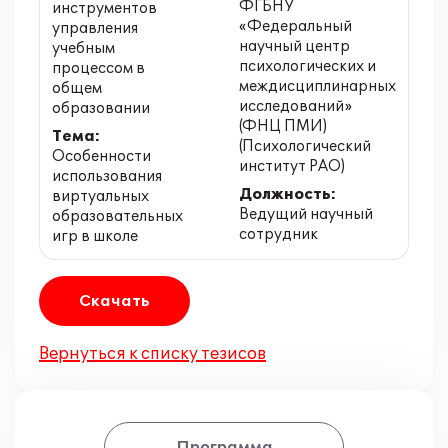
ФГБНУ
инструментов
«Федеральный
управления
научный центр
учебным
психологических и
процессом в
междисциплинарных
общем
исследований»
образовании
(ФНЦ ПМИ)
Тема:
(Психологический
Особенности
институт РАО)
использования
Должность:
виртуальных
Ведущий научный
образовательных
сотрудник
игр в школе
Скачать
Вернуться к списку тезисов
Программа