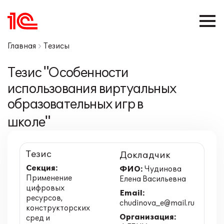
Главная
Тезисы
Тезис "Особенности
использования виртуальных
образовательных игр в
школе"
Тезис
Докладчик
Секция:
ФИО:
Чудинова
Применение
Елена Васильевна
цифровых
Email:
ресурсов,
chudinova_e@mail.ru
конструкторских
Организация:
сред и