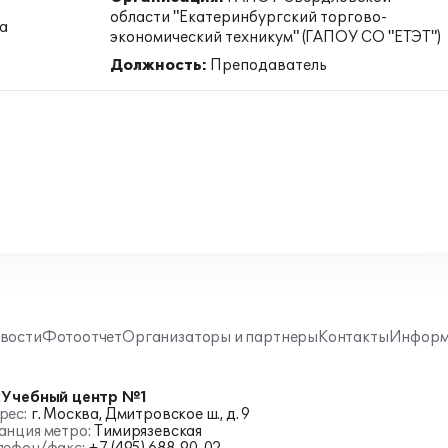
области "Екатеринбургский торгово-
а
экономический техникум" (ГАПОУ СО "ЕТЭТ")
Должность:
Преподаватель
вости
Фотоотчет
Организаторы и партнеры
Контакты
Информ
:Учебный центр №1
рес:
г. Москва, Дмитровское ш., д. 9
анция метро:
Тимирязевская