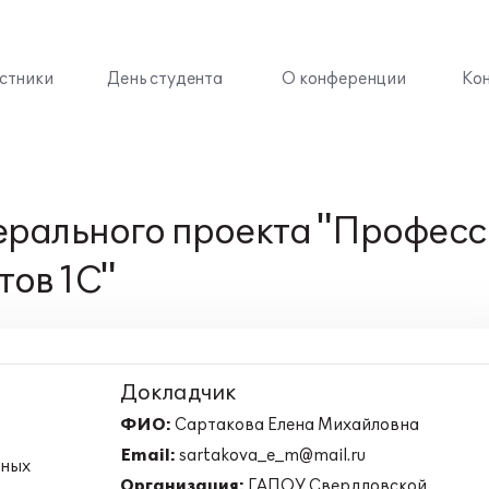
стники
День студента
О конференции
Ко
ерального проекта "Професс
тов 1С"
Докладчик
ФИО:
Сартакова Елена Михайловна
Email:
sartakova_e_m@mail.ru
чных
Организация:
ГАПОУ Свердловской