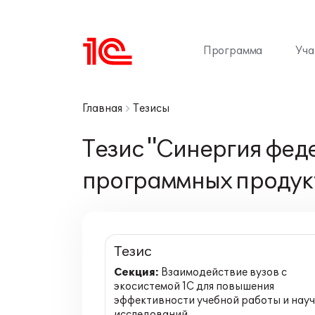
Программа
Уча
Главная
Тезисы
Тезис "Синергия фед
программных продук
Тезис
Секция:
Взаимодействие вузов с
экосистемой 1С для повышения
эффективности учебной работы и нау
исследований