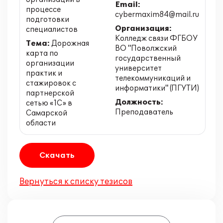
Email:
процессе
cybermaxim84@mail.ru
подготовки
Организация:
специалистов
Колледж связи ФГБОУ
Тема:
Дорожная
ВО "Поволжский
карта по
государственный
организации
университет
практик и
телекоммуникаций и
стажировок с
информатики" (ПГУТИ)
партнерской
Должность:
сетью «1С» в
Преподаватель
Самарской
области
Скачать
Вернуться к списку тезисов