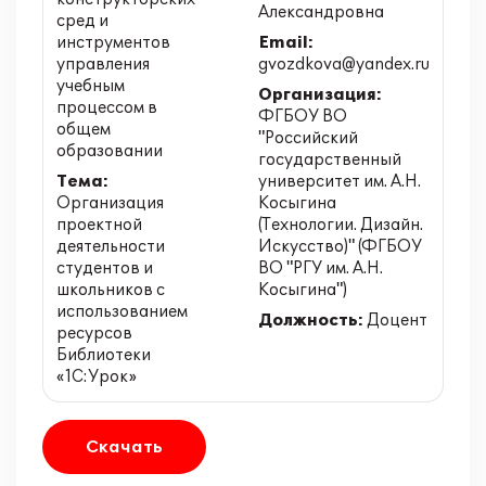
Александровна
сред и
инструментов
Email:
управления
gvozdkova@yandex.ru
учебным
Организация:
процессом в
ФГБОУ ВО
общем
"Российский
образовании
государственный
Тема:
университет им. А.Н.
Организация
Косыгина
проектной
(Технологии. Дизайн.
деятельности
Искусство)" (ФГБОУ
студентов и
ВО "РГУ им. А.Н.
школьников с
Косыгина")
использованием
Должность:
Доцент
ресурсов
Библиотеки
«1С:Урок»
Скачать