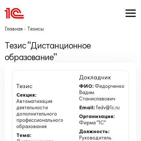
Главная
Тезисы
Тезис "Дистанционное
образование"
Докладчик
Тезис
ФИО:
Федорченко
Вадим
Секция:
Станиславович
Автоматизация
деятельности
Email:
fedv@1c.ru
дополнительного
Организация:
профессионального
Фирма "1С"
образования
Должность:
Тема:
Руководитель