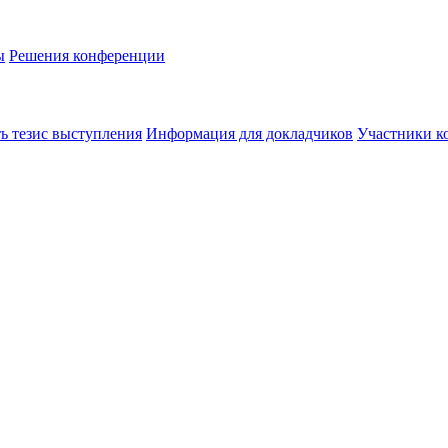
ы
Решения конференции
ь тезис выступления
Информация для докладчиков
Участники к