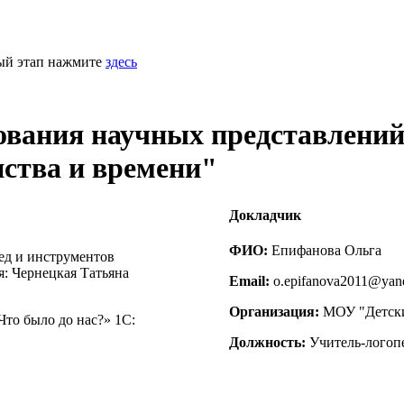
ный этап нажмите
здесь
вания научных представлений.
ства и времени"
Докладчик
ФИО:
Епифанова Ольга
ед и инструментов
: Чернецкая Татьяна
Email:
o.epifanova2011@yan
Организация:
МОУ "Детски
то было до нас?» 1С:
Должность:
Учитель-логопе