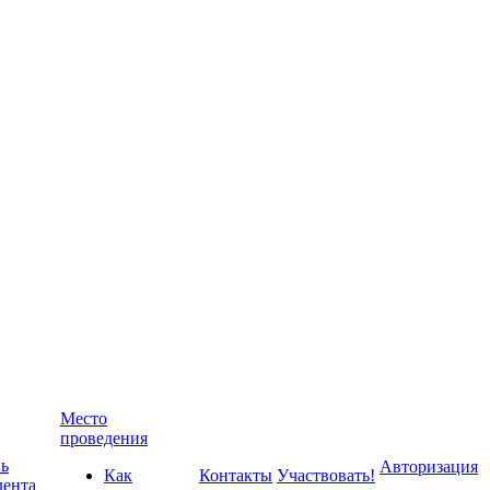
Место
проведения
ь
Авторизация
Как
Контакты
Участвовать!
дента