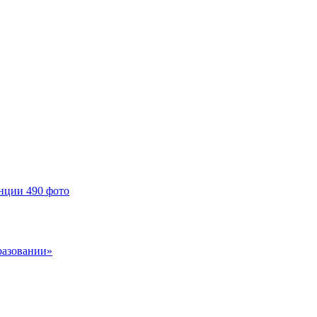
енции
490 фото
разовании»