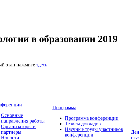
логии в образовании 2019
ный этап нажмите
здесь
нференции
Программа
Основные
Программа конференции
направления работы
Тезисы докладов
Организаторы и
Научные труды участников
партнеры
Ден
конференции
Новости
сту