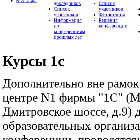
Выставка
докладчиков
Список
Список
участников
участников
Фотоотчеты
Информация
Решения
по
конференции
конференциям
прошлых лет
Курсы 1с
Дополнительно вне рамок
центре N1 фирмы "1С" (М
Дмитровское шоссе, д.9) 
образовательных организ
конференции, проводятся: