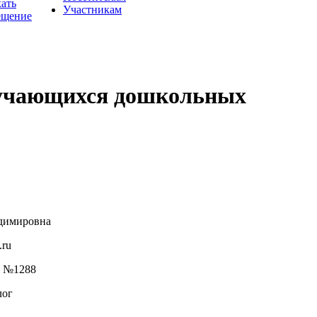
хать
Участникам
ещение
обучающихся дошкольных
димировна
.ru
 №1288
лог