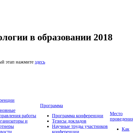
логии в образовании 2018
ный этап нажмите
здесь
ренции
Программа
новные
Место
правления работы
Программа конференции
проведени
ганизаторы и
Тезисы докладов
ртнеры
Научные труды участников
Как
вости
конференции