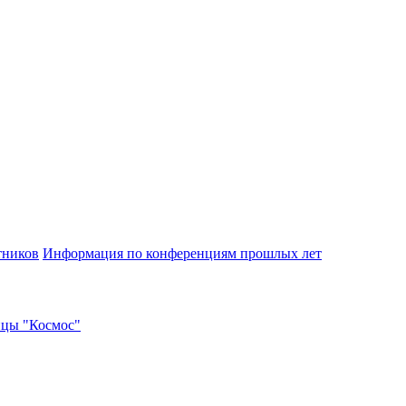
тников
Информация по конференциям прошлых лет
ицы "Космос"