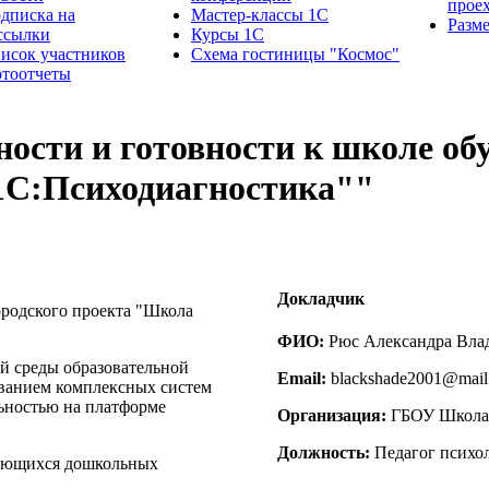
прое
дписка на
Мастер-классы 1С
Разм
ссылки
Курсы 1С
исок участников
Схема гостиницы "Космос"
тоотчеты
ности и готовности к школе 
1С:Психодиагностика""
Докладчик
родского проекта "Школа
ФИО:
Рюс Александра Вла
 среды образовательной
Email:
blackshade2001@mail
ованием комплексных систем
ьностью на платформе
Организация:
ГБОУ Школа
Должность:
Педагог психо
чающихся дошкольных