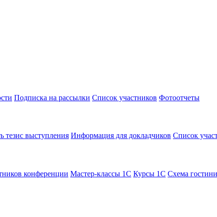
сти
Подписка на рассылки
Список участников
Фотоотчеты
ь тезис выступления
Информация для докладчиков
Список учас
тников конференции
Мастер-классы 1С
Курсы 1С
Схема гостин