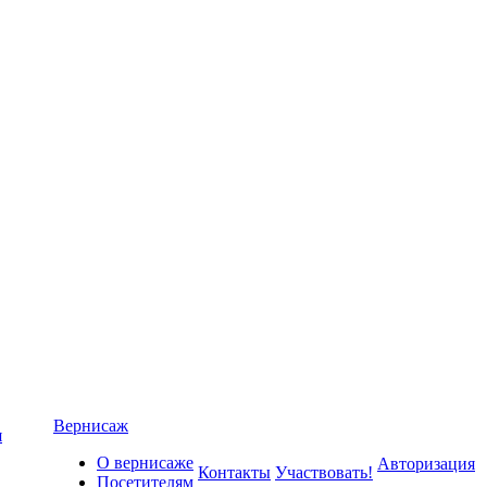
Вернисаж
я
О вернисаже
Авторизация
Контакты
Участвовать!
Посетителям