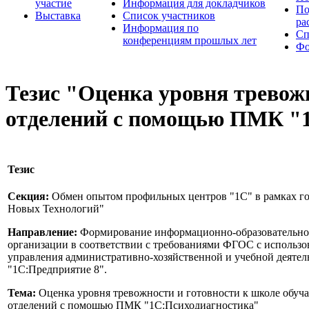
участие
Информация для докладчиков
По
Выставка
Список участников
ра
Информация по
Сп
конференциям прошлых лет
Фо
Тезис "Оценка уровня тревож
отделений с помощью ПМК "
Тезис
Секция:
Обмен опытом профильных центров "1С" в рамках го
Новых Технологий"
Направление:
Формирование информационно-образовательной
организации в соответствии с требованиями ФГОС с использ
управления административно-хозяйственной и учебной деятел
"1С:Предприятие 8".
Тема:
Оценка уровня тревожности и готовности к школе обу
отделений с помощью ПМК "1С:Психодиагностика"