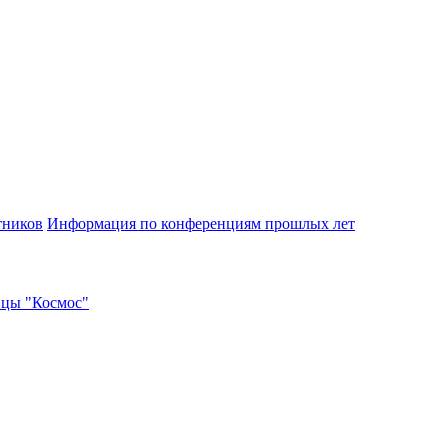
тников
Информация по конференциям прошлых лет
ицы "Космос"