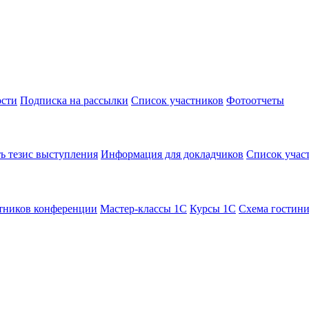
сти
Подписка на рассылки
Список участников
Фотоотчеты
ь тезис выступления
Информация для докладчиков
Список учас
тников конференции
Мастер-классы 1С
Курсы 1С
Схема гостин