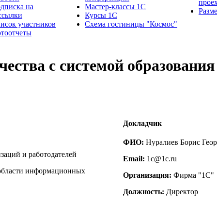
прое
дписка на
Мастер-классы 1С
Разм
ссылки
Курсы 1С
исок участников
Схема гостиницы "Космос"
тоотчеты
чества с системой образовани
Докладчик
ФИО:
Нуралиев Борис Гео
заций и работодателей
Email:
1c@1c.ru
 области информационных
Организация:
Фирма "1С"
Должность:
Директор