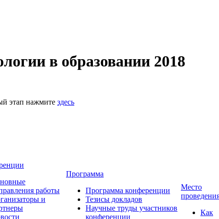
логии в образовании 2018
ный этап нажмите
здесь
ренции
Программа
новные
Место
правления работы
Программа конференции
проведени
ганизаторы и
Тезисы докладов
ртнеры
Научные труды участников
Как
вости
конференции