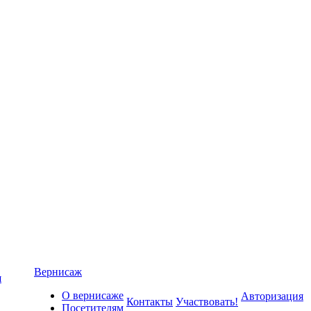
Вернисаж
я
О вернисаже
Авторизация
Контакты
Участвовать!
Посетителям