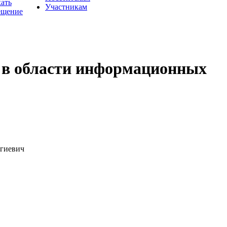
хать
Участникам
ещение
я в области информационных
ргиевич