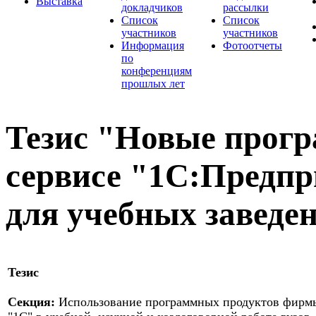
Выставка
докладчиков
рассылки
Список
Список
участников
участников
Информация
Фотоотчеты
по
конференциям
прошлых лет
Тезис "Новые прогр
сервисе "1С:Предпр
для учебных заведе
Тезис
Секция:
Использование программных продуктов фирм