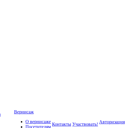
Вернисаж
я
О вернисаже
Авторизация
Контакты
Участвовать!
Посетителям