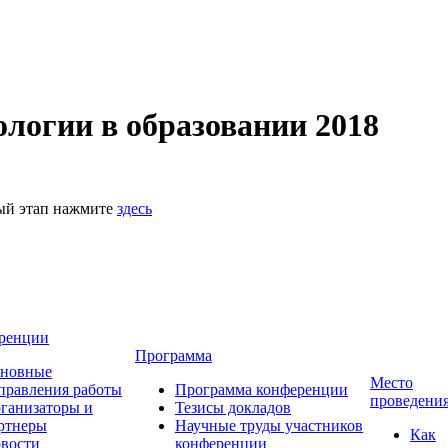
логии в образовании 2018
ный этап нажмите
здесь
ренции
Программа
новные
Место
правления работы
Программа конференции
проведени
ганизаторы и
Тезисы докладов
ртнеры
Научные труды участников
Как
вости
конференции