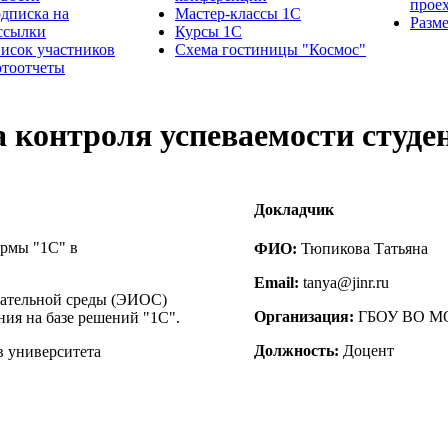
прое
дписка на
Мастер-классы 1С
Разм
ссылки
Курсы 1С
исок участников
Схема гостиницы "Космос"
тоотчеты
а контроля успеваемости студе
Докладчик
рмы "1С" в
ФИО:
Тюпикова Татьяна
Email:
tanya@jinr.ru
ательной среды (ЭИОС)
Организация:
ГБОУ ВО МО 
ия на базе решений "1С".
Должность:
Доцент
в университета