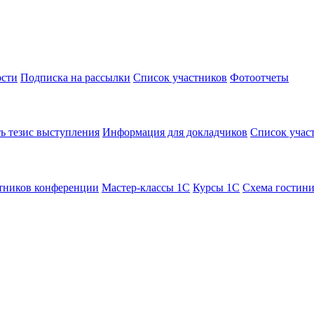
сти
Подписка на рассылки
Список участников
Фотоотчеты
ь тезис выступления
Информация для докладчиков
Список учас
тников конференции
Мастер-классы 1С
Курсы 1С
Схема гостин