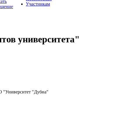
хать
Участникам
ещение
нтов университета"
"Университет "Дубна"