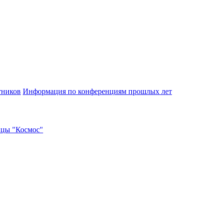
тников
Информация по конференциям прошлых лет
ицы "Космос"