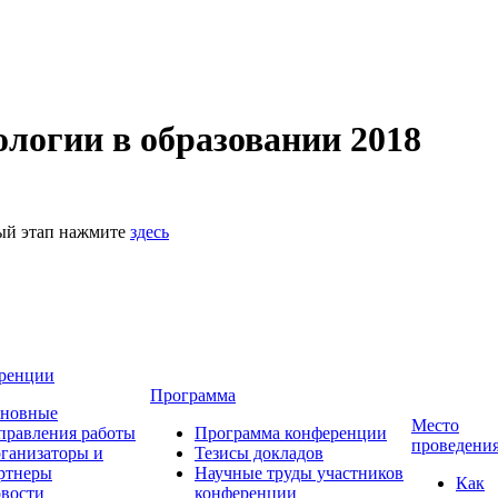
логии в образовании 2018
ный этап нажмите
здесь
ренции
Программа
новные
Место
правления работы
Программа конференции
проведени
ганизаторы и
Тезисы докладов
ртнеры
Научные труды участников
Как
вости
конференции