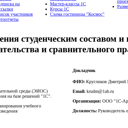
прое
дписка на
Мастер-классы 1С
Разм
ссылки
Курсы 1С
исок участников
Схема гостиницы "Космос"
тоотчеты
ения студенческим составом и
ательства и сравнительного пр
Докладчик
ФИО:
Кругликов Дмитрий
ательной среды (ЭИОС)
Email:
krudm@1ab.ru
ия на базе решений "1С".
Организация:
ООО "1С-Арх
анирования учебного
Должность:
Руководитель о
воведения