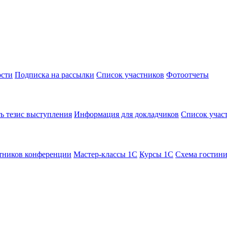
сти
Подписка на рассылки
Список участников
Фотоотчеты
ь тезис выступления
Информация для докладчиков
Список учас
тников конференции
Мастер-классы 1С
Курсы 1С
Схема гостин