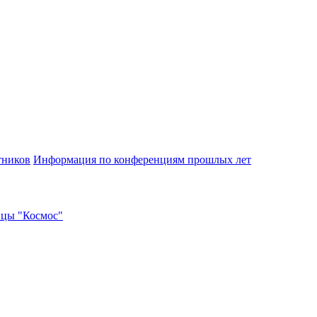
тников
Информация по конференциям прошлых лет
ицы "Космос"