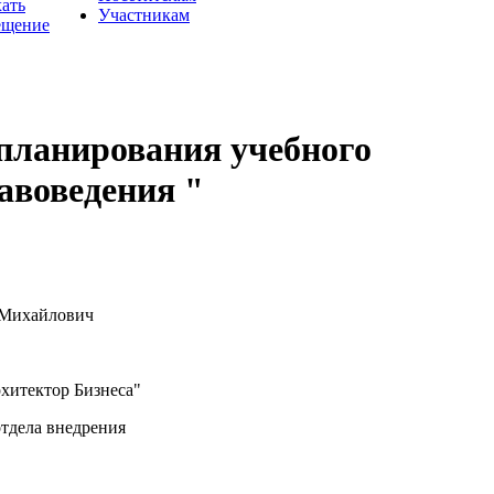
хать
Участникам
ещение
 планирования учебного
авоведения "
 Михайлович
итектор Бизнеса"
тдела внедрения