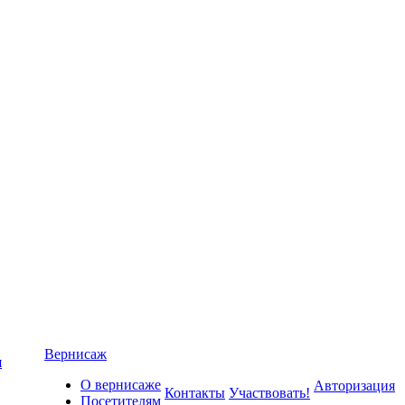
Вернисаж
я
О вернисаже
Авторизация
Контакты
Участвовать!
Посетителям