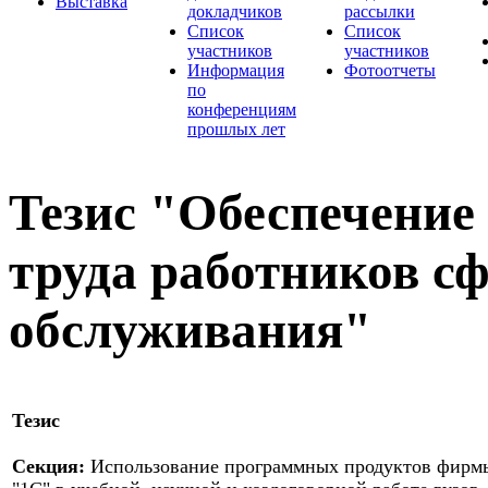
Выставка
докладчиков
рассылки
Список
Список
участников
участников
Информация
Фотоотчеты
по
конференциям
прошлых лет
Тезис "Обеспечение
труда работников 
обслуживания"
Тезис
Секция:
Использование программных продуктов фирм