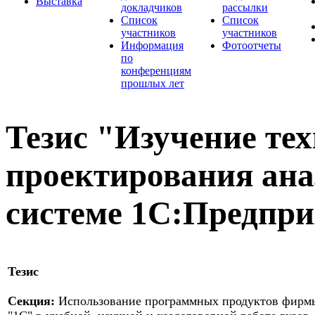
Выставка
докладчиков
рассылки
Список
Список
участников
участников
Информация
Фотоотчеты
по
конференциям
прошлых лет
Тезис "Изучение те
проектирования ана
системе 1С:Предпри
Тезис
Секция:
Использование программных продуктов фирм