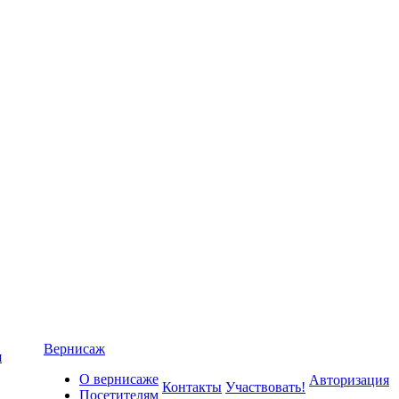
Вернисаж
я
О вернисаже
Авторизация
Контакты
Участвовать!
Посетителям