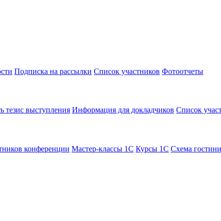
сти
Подписка на рассылки
Список участников
Фотоотчеты
ь тезис выступления
Информация для докладчиков
Список учас
тников конференции
Мастер-классы 1С
Курсы 1С
Схема гостин