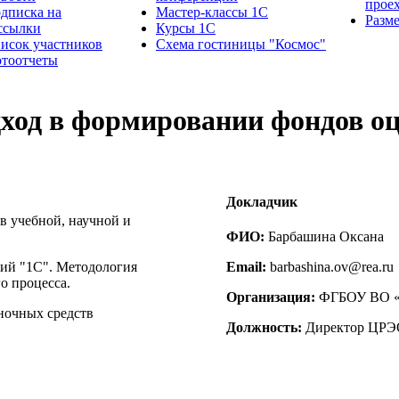
прое
дписка на
Мастер-классы 1С
Разм
ссылки
Курсы 1С
исок участников
Схема гостиницы "Космос"
тоотчеты
ход в формировании фондов о
Докладчик
 учебной, научной и
ФИО:
Барбашина Оксана
ий "1С". Методология
Email:
barbashina.ov@rea.ru
о процесса.
Организация:
ФГБОУ ВО «Р
ночных средств
Должность:
Директор ЦРЭ