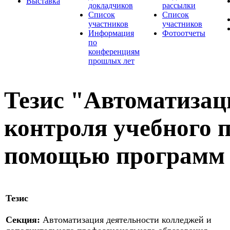
Выставка
докладчиков
рассылки
Список
Список
участников
участников
Информация
Фотоотчеты
по
конференциям
прошлых лет
Тезис "Автоматизац
контроля учебного 
помощью программ
Тезис
Секция:
Автоматизация деятельности колледжей и