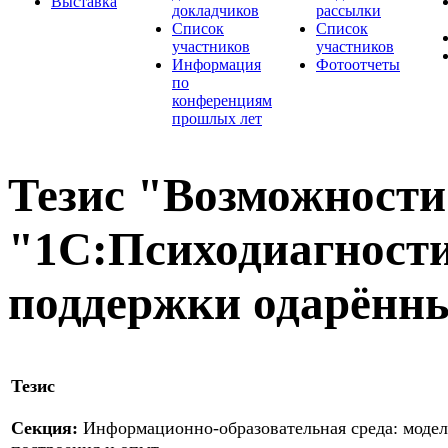
Выставка
докладчиков
рассылки
Список
Список
участников
участников
Информация
Фотоотчеты
по
конференциям
прошлых лет
Тезис "Возможност
"1С:Психодиагности
поддержки одарённы
Тезис
Секция:
Информационно-образовательная среда: моде