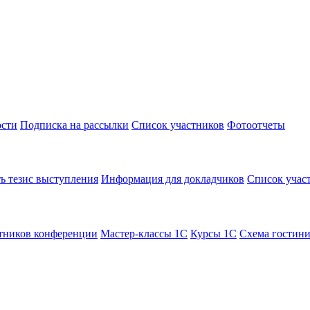
сти
Подписка на рассылки
Список участников
Фотоотчеты
ь тезис выступления
Информация для докладчиков
Список учас
тников конференции
Мастер-классы 1С
Курсы 1С
Схема гостин