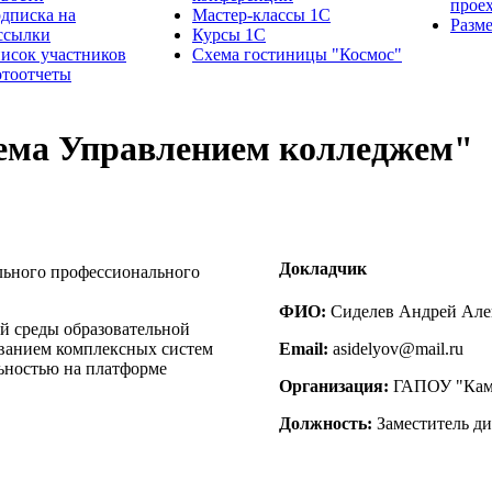
прое
дписка на
Мастер-классы 1С
Разм
ссылки
Курсы 1С
исок участников
Схема гостиницы "Космос"
тоотчеты
ема Управлением колледжем"
Докладчик
льного профессионального
ФИО:
Сиделев Андрей Але
 среды образовательной
ованием комплексных систем
Email:
asidelyov@mail.ru
ьностью на платформе
Организация:
ГАПОУ "Камы
Должность:
Заместитель ди