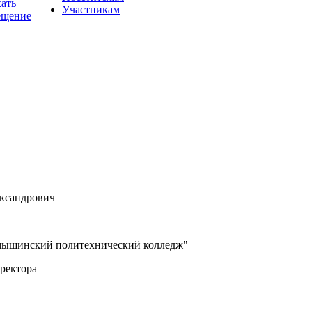
хать
Участникам
ещение
ксандрович
шинский политехнический колледж"
ректора