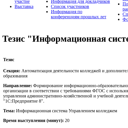
участие
Информация для докладчиков
По
Выставка
Список участников
ра
Информация по
Сп
конференциям прошлых лет
Фо
Тезис "Информационная сист
Тезис
Секция:
Автоматизация деятельности колледжей и дополните
образования
Направление:
Формирование информационно-образовательной
организации в соответствии с требованиями ФГОС с использ
управления административно-хозяйственной и учебной деятел
"1С:Предприятие 8".
Тема:
Информационная система Управлением колледжем
Время выступления (минут):
20