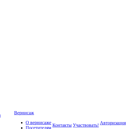
Вернисаж
я
О вернисаже
Авторизация
Контакты
Участвовать!
Посетителям