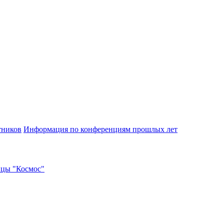
тников
Информация по конференциям прошлых лет
ицы "Космос"