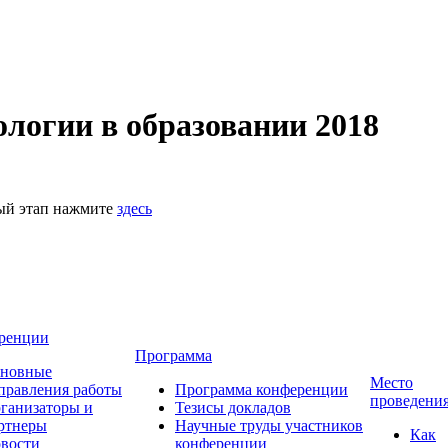
логии в образовании 2018
ный этап нажмите
здесь
ренции
Программа
новные
Место
правления работы
Программа конференции
проведени
ганизаторы и
Тезисы докладов
ртнеры
Научные труды участников
Как
вости
конференции