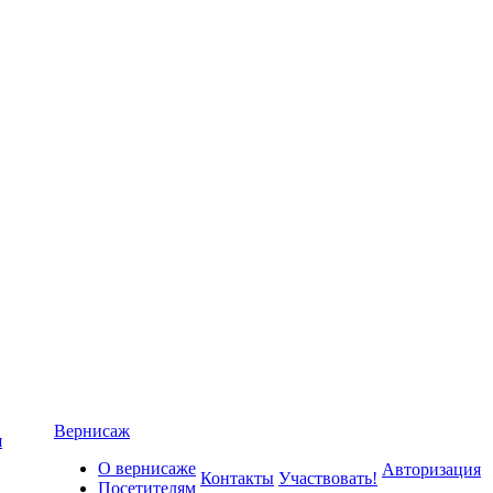
Вернисаж
я
О вернисаже
Авторизация
Контакты
Участвовать!
Посетителям