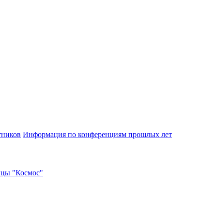
тников
Информация по конференциям прошлых лет
ицы "Космос"