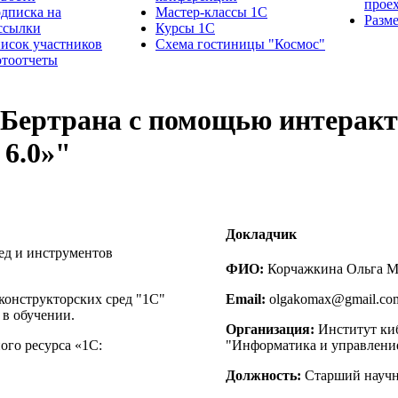
прое
дписка на
Мастер-классы 1С
Разм
ссылки
Курсы 1С
исок участников
Схема гостиницы "Космос"
тоотчеты
 Бертрана с помощью интеракт
6.0»"
Докладчик
ед и инструментов
ФИО:
Корчажкина Ольга М
конструкторских сред "1С"
Email:
olgakomax@gmail.co
в обучении.
Организация:
Институт ки
ого ресурса «1С:
"Информатика и управлен
Должность:
Старший научн