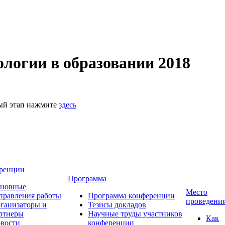
логии в образовании 2018
ный этап нажмите
здесь
ренции
Программа
новные
Место
правления работы
Программа конференции
проведени
ганизаторы и
Тезисы докладов
ртнеры
Научные труды участников
Как
вости
конференции