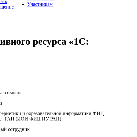
хать
Участникам
ещение
ивного ресурса «1С:
аксимовна
m
бернетики и образовательной информатики ФИЦ
ие" РАН (ИОИ ФИЦ ИУ РАН)
ый сотрудник