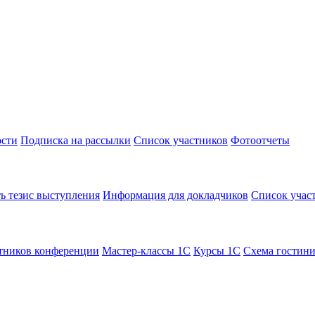
сти
Подписка на рассылки
Список участников
Фотоотчеты
ь тезис выступления
Информация для докладчиков
Список учас
тников конференции
Мастер-классы 1С
Курсы 1С
Схема гостин