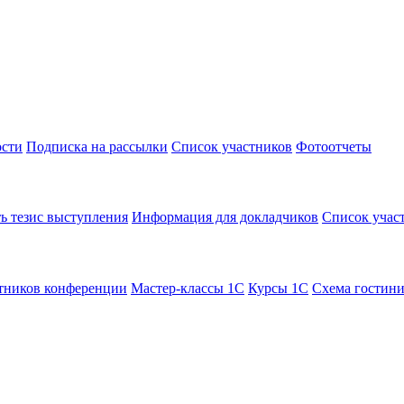
сти
Подписка на рассылки
Список участников
Фотоотчеты
ь тезис выступления
Информация для докладчиков
Список учас
тников конференции
Мастер-классы 1С
Курсы 1С
Схема гостин