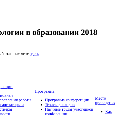
логии в образовании 2018
ный этап нажмите
здесь
ренции
Программа
новные
Место
правления работы
Программа конференции
проведени
ганизаторы и
Тезисы докладов
ртнеры
Научные труды участников
Как
вости
конференции