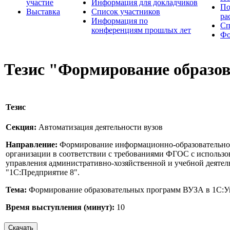
участие
Информация для докладчиков
По
Выставка
Список участников
ра
Информация по
Сп
конференциям прошлых лет
Фо
Тезис "Формирование образо
Тезис
Секция:
Автоматизация деятельности вузов
Направление:
Формирование информационно-образовательной
организации в соответствии с требованиями ФГОС с использ
управления административно-хозяйственной и учебной деятел
"1С:Предприятие 8".
Тема:
Формирование образовательных программ ВУЗА в 1С:У
Время выступления (минут):
10