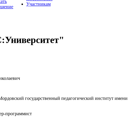
хать
Участникам
ещение
С:Университет"
иколаевич
рдовский государственный педагогический институт имени
ер-программист