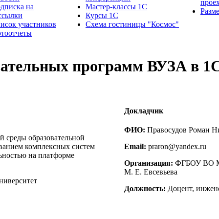
прое
дписка на
Мастер-классы 1С
Разм
ссылки
Курсы 1С
исок участников
Схема гостиницы "Космос"
тоотчеты
вательных программ ВУЗА в 1
Докладчик
ФИО:
Правосудов Роман Н
 среды образовательной
ованием комплексных систем
Email:
praron@yandex.ru
ьностью на платформе
Организация:
ФГБОУ ВО Мо
М. Е. Евсевьева
ниверситет
Должность:
Доцент, инжен