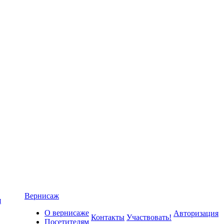
Вернисаж
я
О вернисаже
Авторизация
Контакты
Участвовать!
Посетителям