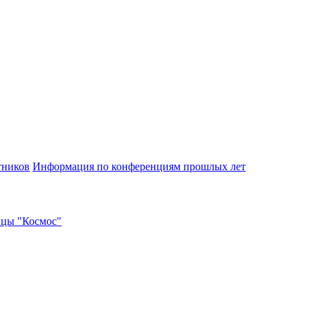
тников
Информация по конференциям прошлых лет
ицы "Космос"