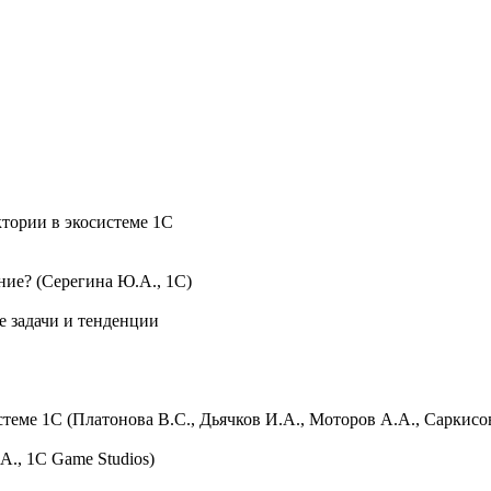
ектории в экосистеме 1С
ение? (Серегина Ю.А., 1С)
е задачи и тенденции
истеме 1С (Платонова В.С., Дьячков И.А., Моторов А.А., Саркисо
А., 1C Game Studios)