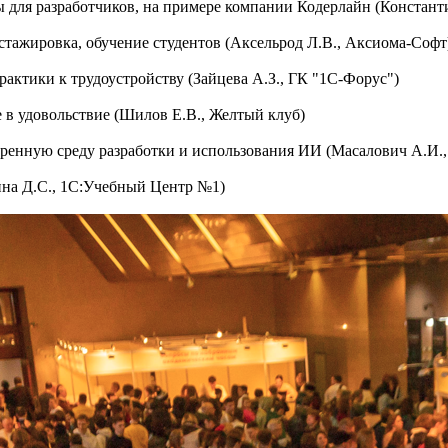
ы для разработчиков, на примере компании Кодерлайн (Констант
 стажировка, обучение студентов (Аксельрод Л.В., Аксиома-Софт
практики к трудоустройству (Зайцева А.З., ГК "1С-Форус")
ре в удовольствие (Шилов Е.В., Желтый клуб)
веренную среду разработки и использования ИИ (Масалович А.И.,
нина Д.С., 1С:Учебный Центр №1)